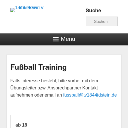
Suche
Turnverein TV 1844
Suche
Idstein
Menu
Fußball Training
Veröffentlicht am
6. Januar 2016
von
hschwind
Falls Interesse besteht, bitte vorher mit dem
Übungsleiter bzw. Ansprechpartner Kontakt
aufnehmen oder email an
fussball@tv1844idstein.de
ab 18