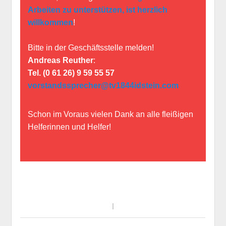
Arbeiten zu unterstützen, ist herzlich
willkommen
!
Bitte in der Geschäftsstelle melden!
Andreas Reuther
:
Tel. (0 61 26) 9 59 55 57
vorstandssprecher@tv1844idstein.com
Schon im Voraus vielen Dank an alle fleißigen
Helferinnen und Helfer!