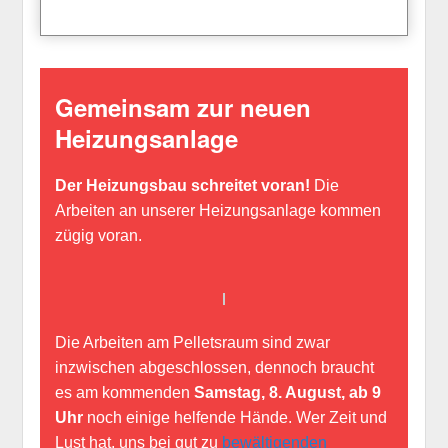
Gemeinsam zur neuen
Heizungsanlage
Der Heizungsbau schreitet voran!
Die
Arbeiten an unserer Heizungsanlage kommen
zügig voran.
Die Arbeiten am Pelletsraum sind zwar
inzwischen abgeschlossen, dennoch braucht
es am kommenden
Samstag, 8. August, ab 9
Uhr
noch einige helfende Hände. Wer Zeit und
Lust hat, uns bei gut zu
bewältigenden