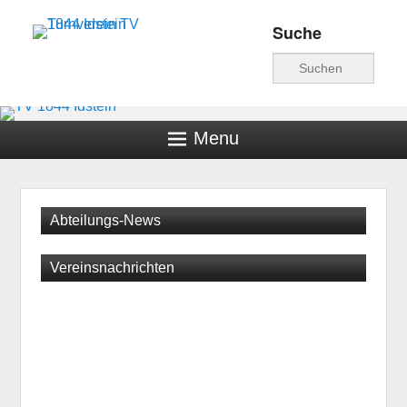
Suche
Turnverein TV 1844
Suche
Idstein
Menu
Abteilungs-News
Vereinsnachrichten