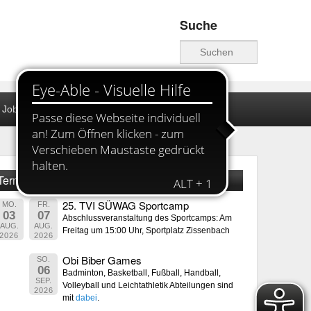
Suche
Suche
JobWall
Archiv
Kontakt
Termine
25. TVI SÜWAG Sportcamp
MO.
FR.
03
07
Abschlussveranstaltung des Sportcamps: Am
AUG.
AUG.
Freitag um 15:00 Uhr, Sportplatz Zissenbach
2026
2026
Obi Biber Games
SO.
06
Badminton, Basketball, Fußball, Handball,
SEP.
Volleyball und Leichtathletik Abteilungen sind
2026
mit
dabei
.