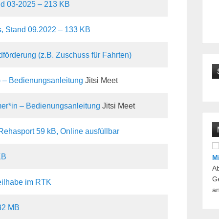
nd 03-2025 – 213 KB
, Stand 09.2022 – 133 KB
dförderung (z.B. Zuschuss für Fahrten)
) – Bedienungsanleitung
Jitsi Meet
er*in – Bedienungsanleitung
Jitsi Meet
Rehasport 59 kB, Online ausfüllbar
KB
M
Ab
Ge
eilhabe im RTK
a
,32 MB