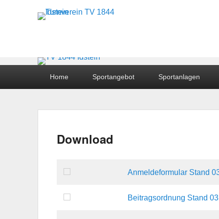
Turnverein TV 1844 I
Hauptmenü
Home
Sportangebot
Sportanlagen
Untermenü
Download
Veröffentlicht am
12. November 2015
von
hsch
Anmeldeformular Stand 0
Beitragsordnung Stand 03