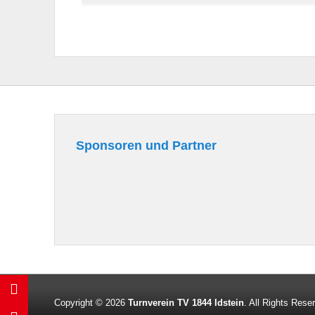
Sponsoren und Partner
Seitenfuß-
Menü
Copyright © 2026
Turnverein TV 1844 Idstein
. All Rights Rese