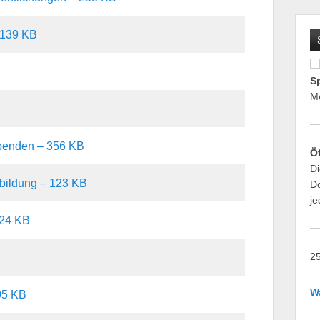
 139 KB
S
M
Spenden – 356 KB
Ö
Di
rbildung – 123 KB
Do
je
 24 KB
25
W
05 KB