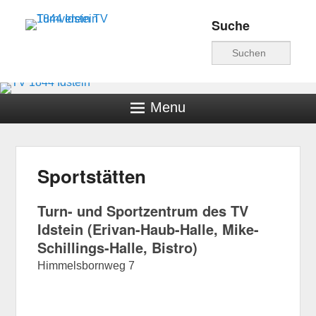
Suche
Turnverein TV 1844
Suche
Idstein
Menu
Sportstätten
Veröffentlicht am
5. Dezember 2015
von
hschwind
Turn- und Sportzentrum des TV
Idstein (Erivan-Haub-Halle, Mike-
Schillings-Halle, Bistro)
Himmelsbornweg 7