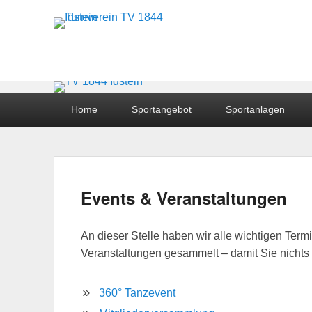
Turnverein TV 1844 I
Hauptmenü
Home
Sportangebot
Sportanlagen
Untermenü
Events & Veranstaltungen
Veröffentlicht am
2. Februar 2026
von
Timm Re
An dieser Stelle haben wir alle wichtigen Term
Veranstaltungen gesammelt – damit Sie nichts 
360° Tanzevent