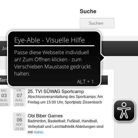
Suche
Suche
JobWall
Archiv
Kontakt
Termine
25. TVI SÜWAG Sportcamp
MO.
FR.
03
07
Abschlussveranstaltung des Sportcamps: Am
AUG.
AUG.
Freitag um 15:00 Uhr, Sportplatz Zissenbach
2026
2026
Obi Biber Games
SO.
06
Badminton, Basketball, Fußball, Handball,
SEP.
Volleyball und Leichtathletik Abteilungen sind
2026
mit
dabei
.