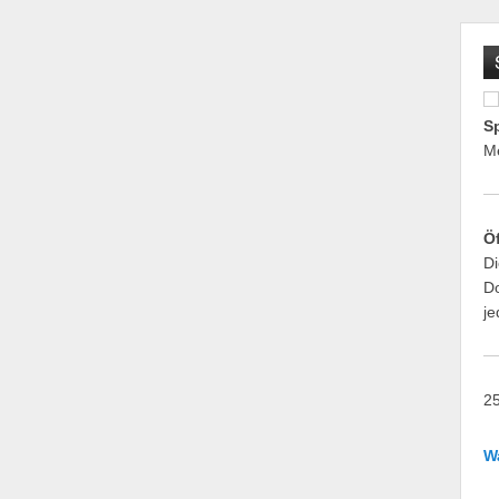
S
M
Ö
Di
Do
je
25
W