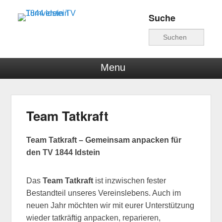
Suche
Turnverein TV 1844
Suche
Idstein
Menu
Team Tatkraft
Veröffentlicht am
10. Januar 2025
von
hschwind
Team Tatkraft – Gemeinsam anpacken für
den TV 1844 Idstein
Das
Team Tatkraft
ist inzwischen fester
Bestandteil unseres Vereinslebens. Auch im
neuen Jahr möchten wir mit eurer Unterstützung
wieder tatkräftig anpacken, reparieren,