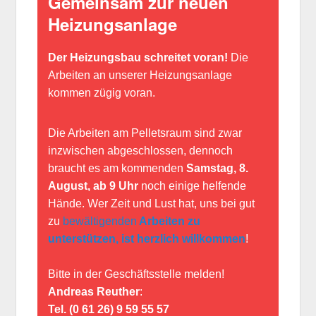
Gemeinsam zur neuen
Heizungsanlage
Der Heizungsbau schreitet voran!
Die
Arbeiten an unserer Heizungsanlage
kommen zügig voran.
Die Arbeiten am Pelletsraum sind zwar
inzwischen abgeschlossen, dennoch
braucht es am kommenden
Samstag, 8.
August, ab 9 Uhr
noch einige helfende
Hände. Wer Zeit und Lust hat, uns bei gut
zu
bewältigenden
Arbeiten zu
unterstützen, ist herzlich willkommen
!
Bitte in der Geschäftsstelle melden!
Andreas Reuther
:
Tel. (0 61 26) 9 59 55 57