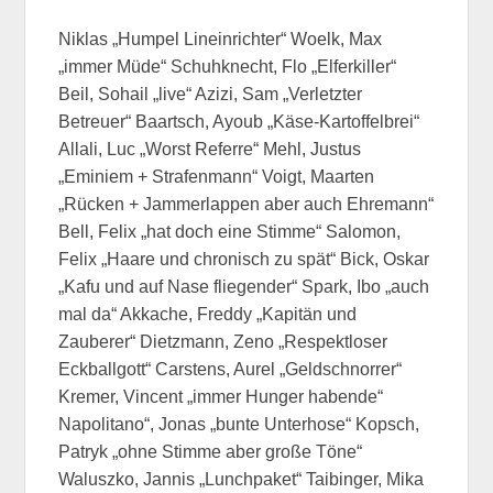
Niklas „Humpel Lineinrichter“ Woelk, Max
„immer Müde“ Schuhknecht, Flo „Elferkiller“
Beil, Sohail „live“ Azizi, Sam „Verletzter
Betreuer“ Baartsch, Ayoub „Käse-Kartoffelbrei“
Allali, Luc „Worst Referre“ Mehl, Justus
„Eminiem + Strafenmann“ Voigt, Maarten
„Rücken + Jammerlappen aber auch Ehremann“
Bell, Felix „hat doch eine Stimme“ Salomon,
Felix „Haare und chronisch zu spät“ Bick, Oskar
„Kafu und auf Nase fliegender“ Spark, Ibo „auch
mal da“ Akkache, Freddy „Kapitän und
Zauberer“ Dietzmann, Zeno „Respektloser
Eckballgott“ Carstens, Aurel „Geldschnorrer“
Kremer, Vincent „immer Hunger habende“
Napolitano“, Jonas „bunte Unterhose“ Kopsch,
Patryk „ohne Stimme aber große Töne“
Waluszko, Jannis „Lunchpaket“ Taibinger, Mika