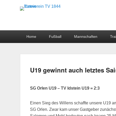
Turnverein TV 1844 I
Hauptmenü
Home
Fußball
Mannschaften
Tra
Untermenü
U19 gewinnt auch letztes Sa
SG Orlen U19 – TV Idstein U19 = 2:3
Einen Sieg des Willens schaffte unsere U19 am
SG Orlen. Zwar kam unser Gastgeber zunächst 
Salomon und Mehl bedeuten nach knapp 25 Minu