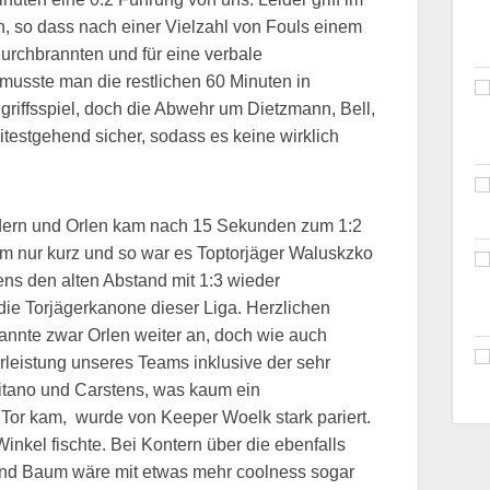
h, so dass nach einer Vielzahl von Fouls einem
durchbrannten und für eine verbale
 musste man die restlichen 60 Minuten in
riffsspiel, doch die Abwehr um Dietzmann, Bell,
testgehend sicher, sodass es keine wirklich
ändern und Orlen kam nach 15 Sekunden zum 1:2
am nur kurz und so war es Toptorjäger Waluskzko
ns den alten Abstand mit 1:3 wieder
die Torjägerkanone dieser Liga. Herzlichen
annte zwar Orlen weiter an, doch wie auch
leistung unseres Teams inklusive der sehr
itano und Carstens, was kaum ein
or kam, wurde von Keeper Woelk stark pariert.
nkel fischte. Bei Kontern über die ebenfalls
und Baum wäre mit etwas mehr coolness sogar