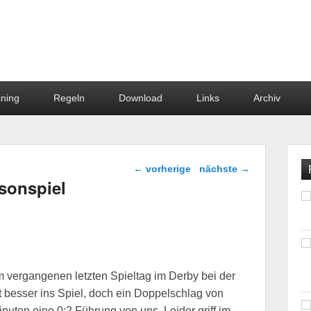
dstein
ining
Regeln
Download
Links
Archiv
Beitragsnavigation
←
vorherige
nächste
→
isonspiel
 vergangenen letzten Spieltag im Derby bei der
besser ins Spiel, doch ein Doppelschlag von
ten eine 0:2 Führung von uns. Leider griff im