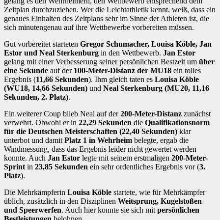
gelang es den Wehrheimern, den Wettbewerb entsprechend dem
Zeitplan durchzuziehen. Wer die Leichtathletik kennt, weiß, dass ein
genaues Einhalten des Zeitplans sehr im Sinne der Athleten ist, die
sich minutengenau auf ihre Wettbewerbe vorbereiten müssen.
Gut vorbereitet starteten
Gregor Schumacher, Louisa Köble, Jan
Estor und Neal Sterkenburg
in den Wettbewerb.
Jan Estor
gelang mit einer Verbesserung seiner persönlichen Bestzeit um
über
eine Sekunde
auf der
100-Meter-Distanz der MU18
ein tolles
Ergebnis (
11,66 Sekunden
). Ihm gleich taten es
Louisa Köble
(WU18, 14,66 Sekunden)
und
Neal Sterkenburg (MU20, 11,16
Sekunden, 2. Platz)
.
Ein weiterer Coup blieb Neal auf der
200-Meter-Distanz
zunächst
verwehrt. Obwohl er in
22,29 Sekunden
die
Qualifikationsnorm
für die Deutschen Meisterschaften (22,40 Sekunden)
klar
unterbot und damit
Platz 1 in Wehrheim
belegte, ergab die
Windmessung, dass das Ergebnis leider nicht gewertet werden
konnte. Auch
Jan Estor
legte mit seinem erstmaligen
200-Meter-
Sprint
in
23,85 Sekunden
ein sehr ordentliches Ergebnis vor (
3.
Platz
).
Die Mehrkämpferin
Louisa Köble
startete, wie für Mehrkämpfer
üblich, zusätzlich in den Disziplinen
Weitsprung, Kugelstoßen
und Speerwerfen
. Auch hier konnte sie sich mit
persönlichen
Bestleistungen
belohnen.