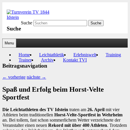
Suche
Turnverein TV 1844 Idstein
Suche
Menu
Hauptmenü
Untermenü
Home
Leichtathletik
Erlebniswelt
Training
Trainer
Archiv
Kontakt TVI
Beitragsnavigation
←
vorherige
nächste
→
Spaß und Erfolg beim Horst-Velte
Sportfest
Die Leichtathleten des TV Idstein
traten am
26. April
mit vier
Athleten beim traditionellen
Horst-Velte-Sportfest in Wehrheim
an. Bei tollem, fast schon sommerlichem Wetter verzeichnete der
Veranstalter einen neuen
Rekord mit über 400 Athleten
. Trotzdem