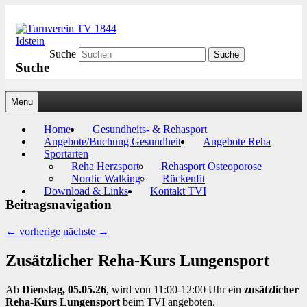
Suche
Turnverein TV 1844 Idstein
Suche
Menu
Hauptmenü
Untermenü
Home
Gesundheits- & Rehasport
Angebote/Buchung Gesundheit
Angebote Reha
Sportarten
Reha Herzsport
Rehasport Osteoporose
Nordic Walking
Rückenfit
Download & Links
Kontakt TVI
Beitragsnavigation
←
vorherige
nächste
→
Zusätzlicher Reha-Kurs Lungensport
Ab
Dienstag, 05.05.26
, wird von 11:00-12:00 Uhr ein
zusätzlicher
Reha-Kurs Lungensport
beim TVI angeboten.