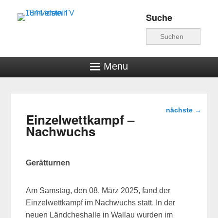
Suche
Turnverein TV 1844
Suche
Idstein
Menu
Beitragsnavigat
nächste
→
Einzelwettkampf –
Nachwuchs
Gerätturnen
Am Samstag, den 08. März 2025, fand der
Einzelwettkampf im Nachwuchs statt. In der
neuen Ländcheshalle in Wallau wurden im