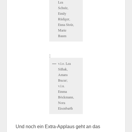
Lea
Schulz,
Emily
Rüdiger,
Enna Stolz,
Marie
Baum
v.l.o. Lea
Silhak,
Amara
Bucur;
v.l.u.
Emma
Böckmann,
Nora
Eisenbarth
Und noch ein Extra-Applaus geht an das