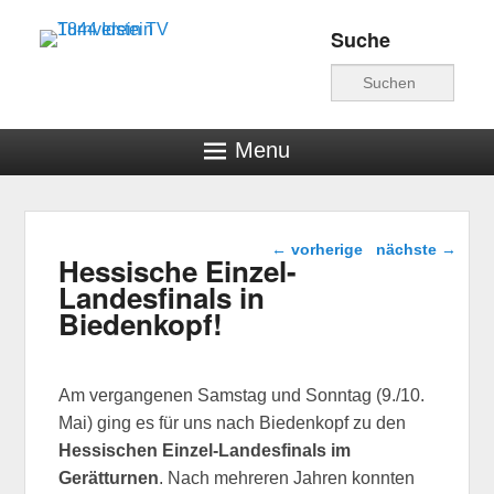
Suche
Turnverein TV 1844
Suche
Idstein
Menu
Beitragsnavigation
←
vorherige
nächste
→
Hessische Einzel-
Landesfinals in
Biedenkopf!
Am vergangenen Samstag und Sonntag (9./10.
Mai) ging es für uns nach Biedenkopf zu den
Hessischen Einzel-Landesfinals im
Gerätturnen
. Nach mehreren Jahren konnten