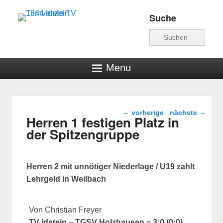
Suche
Turnverein TV 1844
Suche
Idstein
Menu
Beitragsnavigation
←
vorherige
nächste
→
Herren 1 festigen Platz in
der Spitzengruppe
Herren 2 mit unnötiger Niederlage / U19 zahlt
Lehrgeld in Weilbach
Von Christian Freyer
TV Idstein – TGSV Holzhausen = 3:0 (0:0)