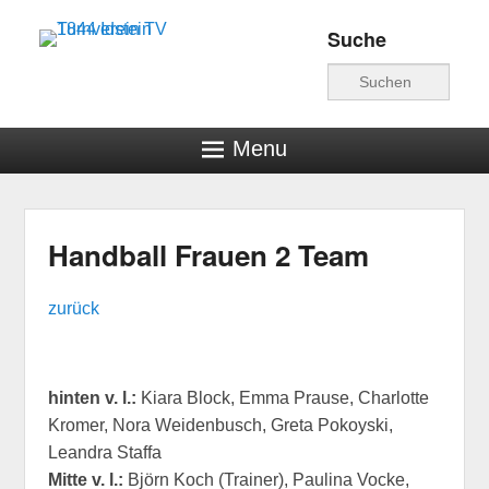
Suche
Turnverein TV 1844
Suche
Idstein
Menu
Handball Frauen 2 Team
Veröffentlicht am
22. Juli 2019
von
hschwind
zurück
hinten v. l.:
Kiara Block, Emma Prause, Charlotte
Kromer, Nora Weidenbusch, Greta Pokoyski,
Leandra Staffa
Mitte v. l.:
Björn Koch (Trainer), Paulina Vocke,