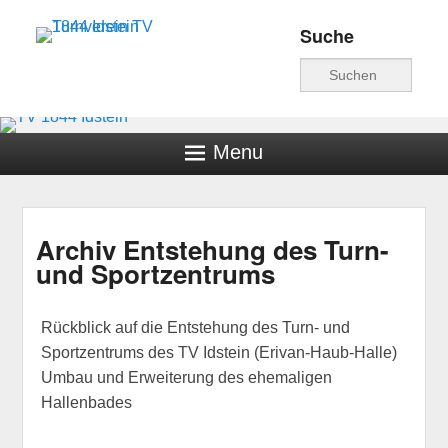
Suche
Turnverein TV 1844
Suche
Idstein
Menu
Archiv Entstehung des Turn-
und Sportzentrums
Veröffentlicht am
29. März 2016
von
hschwind
Rückblick auf die Entstehung des Turn- und
Sportzentrums des TV Idstein (Erivan-Haub-Halle)
Umbau und Erweiterung des ehemaligen
Hallenbades