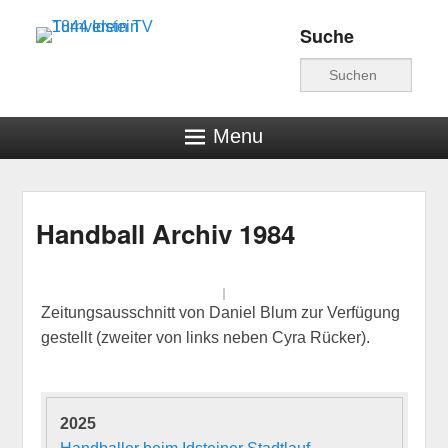
Suche
Turnverein TV 1844
Suche
Idstein
Menu
Handball Archiv 1984
Veröffentlicht am
27. März 2019
von
hschwind
Zeitungsausschnitt von Daniel Blum zur Verfügung
gestellt (zweiter von links neben Cyra Rücker).
2025