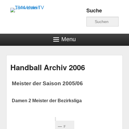
Suche
Turnverein TV 1844
Suche
Idstein
Menu
Handball Archiv 2006
Veröffentlicht am
13. April 2020
von
hschwind
Meister der Saison 2005/06
Damen 2 Meister der Bezirksliga
F